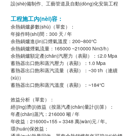
設(shè)備制作、工藝管道及自動(dòng)化安裝工程
工程施工內(nèi)容：
余熱鍋爐參數(shù)（單套）：
年操作時(shí)間：300 天 / 年
余熱鍋爐進(jìn)口煙氣溫度：200~800℃
余熱鍋爐煙氣流量：165000 ~210000 Nm3/h）
余熱鍋爐額定產(chǎn)汽壓力（表顯）：≤2.0 Mpa
蓄熱器出口飽和蒸汽壓力（表顯）：1.0 Mpa
蓄熱器出口飽和蒸汽流量（表顯）：~30 t/h（連續
(xù)）
蓄熱器出口飽和蒸汽溫度（表顯）：~184℃
效益分析（單套）：
經(jīng)濟(jì)效益（按蒸汽產(chǎn)量計(jì)算）：
年產(chǎn)蒸汽：216000 噸 / 年
年收益：216000×155 = 3348 萬(wàn)元 / 年。
環(huán)保效益：
通過(guò)熱量回收，單套余熱鍋爐每年可節(jié)約標