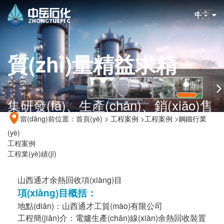
中文
向下滾動(DÒNG)
質(zhì)量精益求精
集研發(fā)、生產(chǎn)、銷(xiāo)售
當(dāng)前位置：
首頁(yè)
>
工程案例
>
工程案例
>
鋼鐵行業
和服務(wù)為一體
(yè)
工程案例
工程業(yè)績(jī)
山西通才余熱回收項(xiàng)目
項(xiàng)目概括：
地點(diǎn)：山西通才工貿(mào)有限公司
工程簡(jiǎn)介：電爐生產(chǎn)線(xiàn)余熱回收裝置