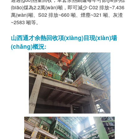
(biāo)煤為2.2萬(wàn)噸，即可減少 C02 排放~7.436
萬(wàn)噸、S02 排放~660 噸、煙塵~321 噸、灰渣
~2583 噸等。
山西通才余熱回收項(xiàng)目現(xiàn)場
(chǎng)概況: