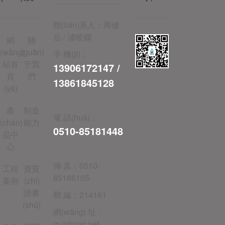
聯(lián)系人：周健
岳 / 浦曉嫻
網
關
(wǎng)
(guān)
手 機(jī)：
站首
于我
13906172147 /
頁
們
13861845128
(yè)
產
制造
電 話(huà)：
(chǎn)
能力
0510-85181448
品中
心
傳 真：0510-
工程
資質
85186105
案例
(zhì)
證書
郵 編：214161
(shū)
網(wǎng) 址：
m.jnhnpc.net