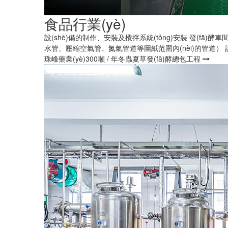
食品行業(yè)
設(shè)備的制作、安裝及攪拌系統(tǒng)安裝 發(fā
水管、壓縮空氣管、氮氣管道等圖紙范圍內(nèi)的管道
珠峰藥業(yè)300噸 / 年冬蟲夏草發(fā)酵總包工程