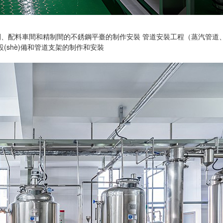
)酵車間、配料車間和精制間的不銹鋼平臺的制作安裝 管道安裝工程（蒸汽管道
） 設(shè)備和管道支架的制作和安裝