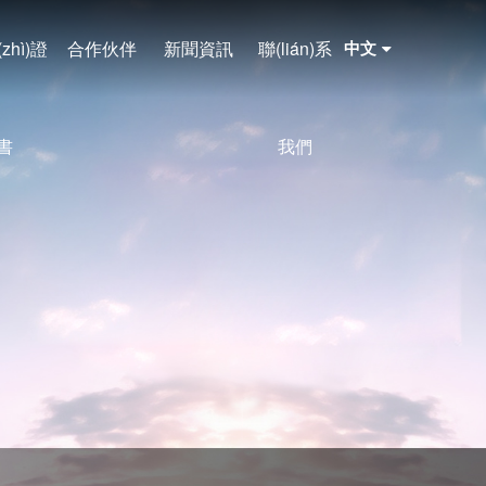
zhì)證
合作伙伴
新聞資訊
聯(lián)系
中文
書
我們
)保、焦化等行業(yè)用成套設(shè)備