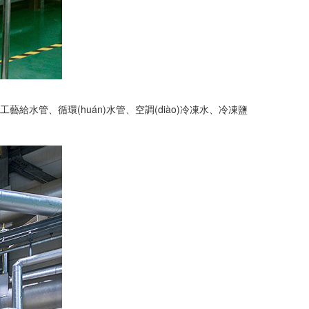
水管、循環(huán)水管、空調(diào)冷凍水、冷凍鹽