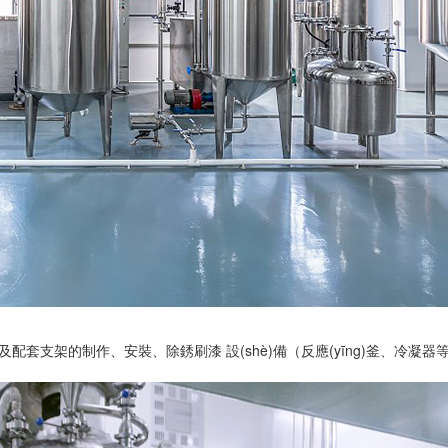
配套支架的制作、安裝、除銹刷漆 設(shè)備（反應(yīng)釜、冷凝器