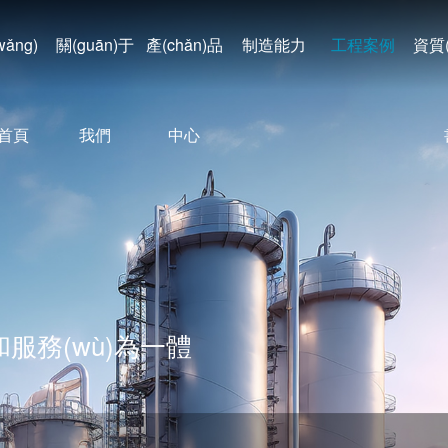
wǎng)
關(guān)于
產(chǎn)品
制造能力
工程案例
資質(
首頁
我們
中心
)管理、持續(xù)改進
、醫(yī)藥、染料、冶金、環(huán