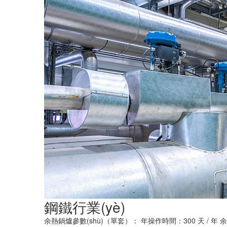
鋼鐵行業(yè)
余熱鍋爐參數(shù)（單套）： 年操作時間：300 天 / 年 余