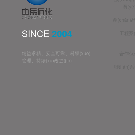
頁(yè
產(chǎn
SINCE
2004
工程案
精益求精、安全可靠、科學(xué)
合作伙
管理、持續(xù)改進(jìn)
聯(lián