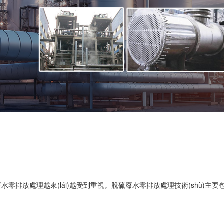
排放處理越來(lái)越受到重視。脫硫廢水零排放處理技術(shù)主要包