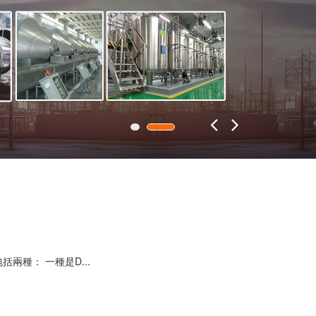
括兩種： 一種是D...