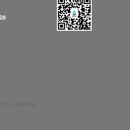
28
埭工業(yè)園西拓區