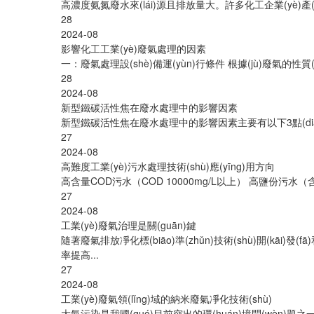
高濃度氨氮廢水來(lái)源且排放量大。許多化工企業(yè)產(ch
28
2024-08
影響化工工業(yè)廢氣處理的因素
一：廢氣處理設(shè)備運(yùn)行條件 根據(jù)廢氣的性質(zhì)
28
2024-08
新型鐵碳活性焦在廢水處理中的影響因素
新型鐵碳活性焦在廢水處理中的影響因素主要有以下3點(diǎn)
27
2024-08
高難度工業(yè)污水處理技術(shù)應(yīng)用方向
高含量COD污水（COD 10000mg/L以上） 高鹽份污水（含鹽
27
2024-08
工業(yè)廢氣治理是關(guān)鍵
隨著廢氣排放凈化標(biāo)準(zhǔn)技術(shù)開(kāi)發
率提高...
27
2024-08
工業(yè)廢氣領(lǐng)域的納米廢氣凈化技術(shù)
大氣污染是我國(guó)目前突出的環(huán)境問(wèn)題之一