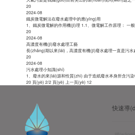
20
2024-08
鐵炭微電解法在廢水處理中的應(yīng)用
1、鐵炭微電解的作用機(jī)理 1.1、微電解工作原理： 一般原
20
2024-08
高濃度有機(jī)廢水處理工藝
長(zhǎng)期以來(lái)，高濃度有機(jī)廢水處理一直是
20
2024-08
污水處理小知識(shí)
1、廢水的來(lái)源和性質(zhì) 由于造紙廢水本身所含污染物
20 頁(yè) 2/2 頁(yè)
上一頁(yè)
1
2
快速導(d
網(wǎng